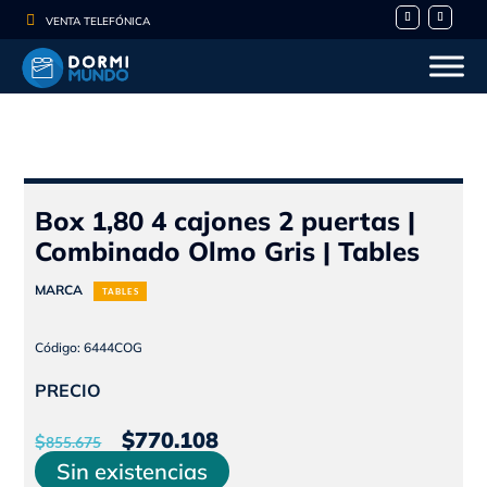

VENTA TELEFÓNICA
Box 1,80 4 cajones 2 puertas |
Combinado Olmo Gris | Tables
MARCA
TABLES
Código: 6444COG
PRECIO
El
El
$
770.108
$
855.675
precio
precio
Sin existencias