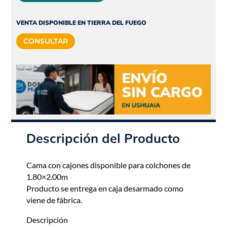
original
actual
era:
es:
VENTA DISPONIBLE EN TIERRA DEL FUEGO
$855.675.
$770.108.
CONSULTAR
Descripción del Producto
Cama con cajones disponible para colchones de
1.80×2.00m
Producto se entrega en caja desarmado como
viene de fábrica.
Descripción