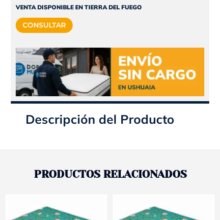
BASE
VENTA DISPONIBLE EN TIERRA DEL FUEGO
|
CONSULTAR
QUEEN
SIZE
|
160x200
|
ROMA
PLUS
|
Descripción del Producto
POLIPLUMA
cantidad
PRODUCTOS RELACIONADOS
- 10%
- 10%