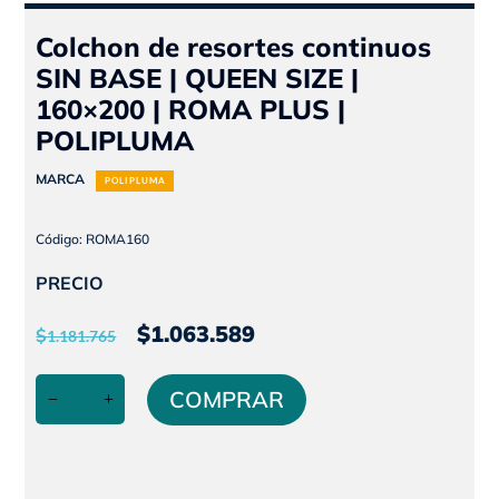
Colchon de resortes continuos
SIN BASE | QUEEN SIZE |
160×200 | ROMA PLUS |
POLIPLUMA
MARCA
POLIPLUMA
Código: ROMA160
PRECIO
El
El
$
1.063.589
$
1.181.765
precio
precio
Colchon
original
actual
COMPRAR
de
era:
es:
resortes
$1.181.765.
$1.063.589.
continuos
SIN