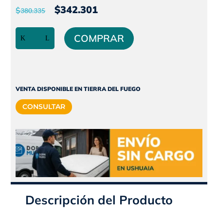
El
El
$
342.301
$
380.335
precio
precio
Colchon
original
actual
COMPRAR
de
era:
es:
resortes
$380.335.
$342.301.
continuos
SIN
BASE
VENTA DISPONIBLE EN TIERRA DEL FUEGO
|
CONSULTAR
Una
plaza
|
80x190
|
ELEGANCE
|
POLIPLUMA
Descripción del Producto
cantidad