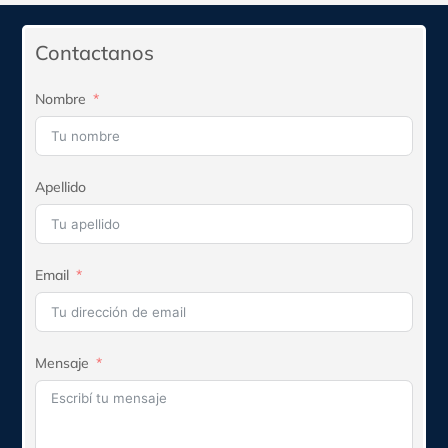
era:
es:
$58.755.
$52.880.
Contactanos
Nombre
Apellido
Email
Mensaje