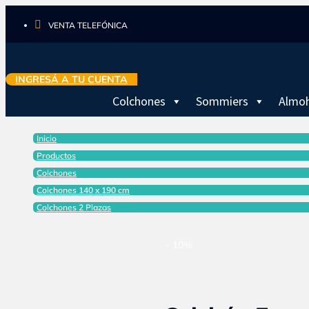

VENTA TELEFÓNICA
INGRESÁ A TU CUENTA
Colchones
Sommiers
Almo
Inicio
Productos
Colchones
Colchones 140 x 190 cm
Colchones 2 Plazas
- 10%