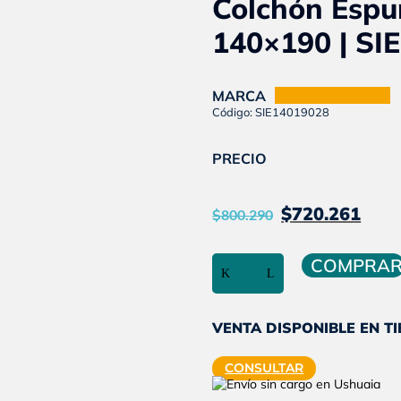
Colchón Espum
140×190 | SIE
MARCA
NATURAL SOFT
Código: SIE14019028
PRECIO
El
El
$
720.261
$
800.290
precio
pr
original
ac
Colchón
COMPRA
Espuma
era:
es:
de
alta
$800.290
$7
densidad
VENTA DISPONIBLE EN T
|
Dos
CONSULTAR
plazas
|