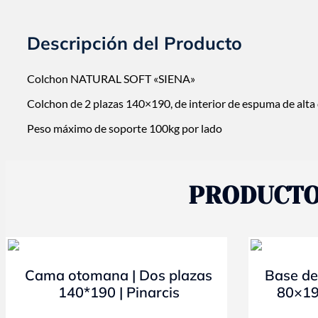
140x190
|
SIENA
Descripción del Producto
|
Natural
Soft
Colchon NATURAL SOFT «SIENA»
cantidad
Colchon de 2 plazas 140×190, de interior de espuma de alt
Peso máximo de soporte 100kg por lado
PRODUCTO
- 10%
- 10%
Cama otomana | Dos plazas
Base de
140*190 | Pinarcis
80×19