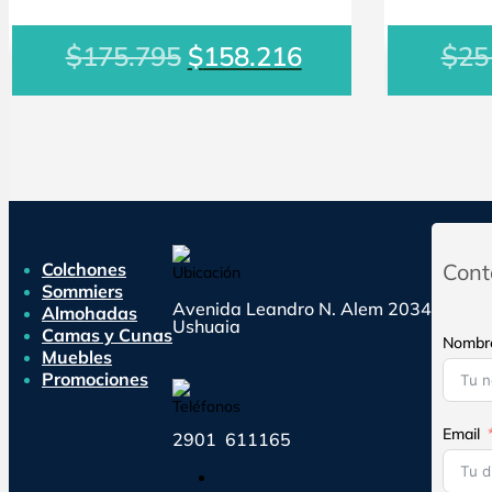
El
El
$
$
175.795
$
158.216
25
precio
precio
original
actual
era:
es:
$175.795.
$158.216.
Colchones
Cont
Sommiers
Avenida Leandro N. Alem 2034
Almohadas
Ushuaia
Camas y Cunas
Nombr
Muebles
Promociones
Email
2901 611165
Seguir