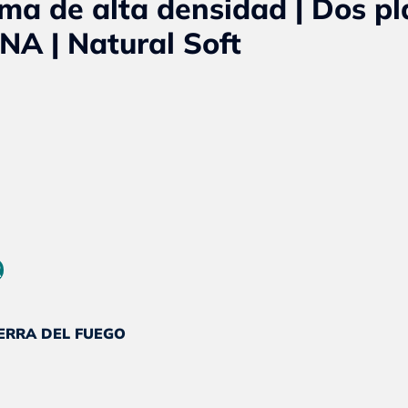
a de alta densidad | Dos pl
NA | Natural Soft
ecio
tual
R
.
20.261.
IERRA DEL FUEGO