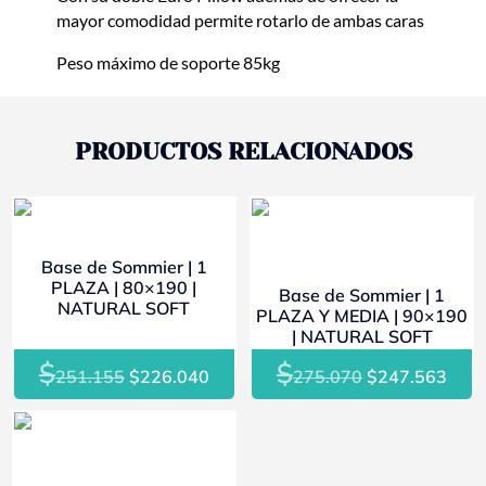
mayor comodidad permite rotarlo de ambas caras
Peso máximo de soporte 85kg
PRODUCTOS RELACIONADOS
- 10%
- 10%
Base de Sommier | 1
PLAZA | 80×190 |
Base de Sommier | 1
NATURAL SOFT
PLAZA Y MEDIA | 90×190
| NATURAL SOFT
$
$
El
El
El
El
251.155
$
226.040
275.070
$
247.563
precio
precio
precio
prec
original
actual
original
actu
- 10%
era:
es:
era:
es:
$251.155.
$226.040.
$275.070.
$247