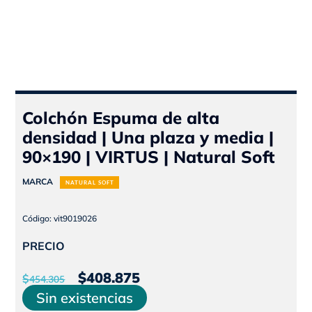
Colchón Espuma de alta
densidad | Una plaza y media |
90×190 | VIRTUS | Natural Soft
MARCA
NATURAL SOFT
Código: vit9019026
PRECIO
El
El
$
408.875
$
454.305
precio
precio
Sin existencias