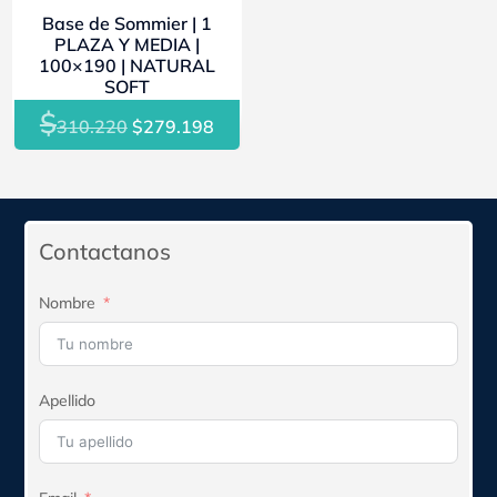
Base de Sommier | 1
PLAZA Y MEDIA |
100×190 | NATURAL
SOFT
$
El
El
310.220
$
279.198
precio
precio
original
actual
era:
es:
$310.220.
$279.198.
Contactanos
Nombre
Apellido