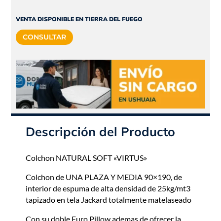
original
actual
era:
es:
VENTA DISPONIBLE EN TIERRA DEL FUEGO
$454.305.
$408.875.
CONSULTAR
Descripción del Producto
Colchon NATURAL SOFT «VIRTUS»
Colchon de UNA PLAZA Y MEDIA 90×190, de
interior de espuma de alta densidad de 25kg/mt3
tapizado en tela Jackard totalmente matelaseado
Con su doble Euro Pillow ademas de ofrecer la