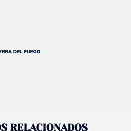
ecio
tual
IERRA DEL FUEGO
.
56.260.
S RELACIONADOS