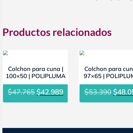
Productos relacionados
- 10%
- 10%
Colchon para cuna |
Colchon para cun
100×50 | POLIPLUMA
97×65 | POLIPL
El
El
El
$
$
47.765
$
42.989
53.390
$
48.0
precio
precio
preci
original
actual
origin
era:
es:
era:
$47.765.
$42.989.
$53.3