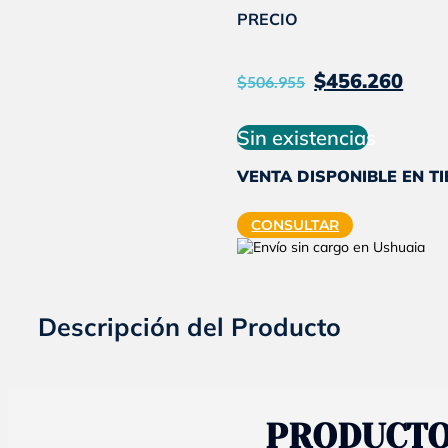
PRECIO
El
El
$
456.260
$
506.955
precio
pr
original
ac
Sin existencias
era:
es:
VENTA DISPONIBLE EN T
$506.955
$4
CONSULTAR
Descripción del Producto
PRODUCTO