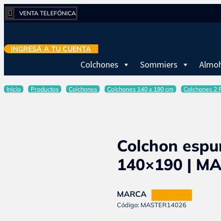

VENTA TELEFÓNICA
INGRESÁ A TU CUENTA
Colchones
Sommiers
Almo
Inicio
Productos
Colchones
Colchones 140 x 190 cm
Colchones 2 
Colchon espu
140×190 | M
MARCA
POLIPLUMA
Código: MASTER14026