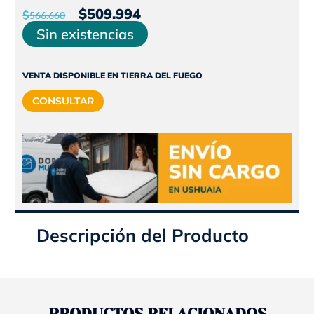
El
El
$
509.994
$
566.660
precio
precio
Sin existencias
original
actual
era:
es:
VENTA DISPONIBLE EN TIERRA DEL FUEGO
$566.660.
$509.994.
CONSULTAR
Descripción del Producto
PRODUCTOS RELACIONADOS