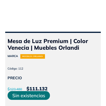
Mesa de Luz Premium | Color
Venecia | Muebles Orlandi
MARCA
MUEBLES ORLANDI
Código: 112
PRECIO
El
El
$
111.132
$
123.480
precio
precio
Sin existencias
original
actual