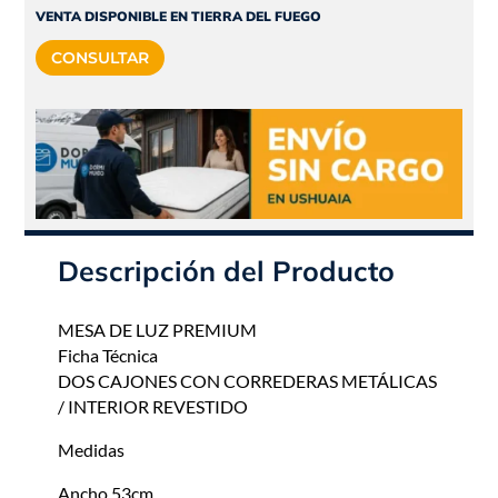
era:
es:
VENTA DISPONIBLE EN TIERRA DEL FUEGO
$123.480.
$111.132.
CONSULTAR
Descripción del Producto
MESA DE LUZ PREMIUM
Ficha Técnica
DOS CAJONES CON CORREDERAS METÁLICAS
/ INTERIOR REVESTIDO
Medidas
Ancho 53cm