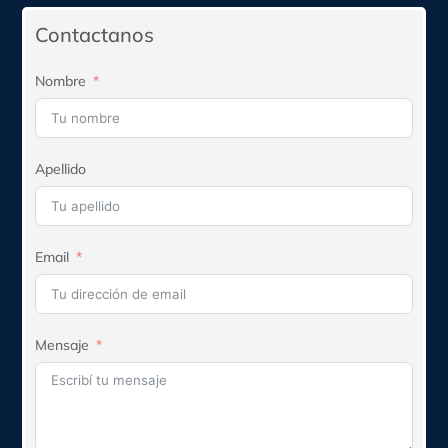
$131.410.
$118.269.
Contactanos
Nombre
Apellido
Email
Mensaje