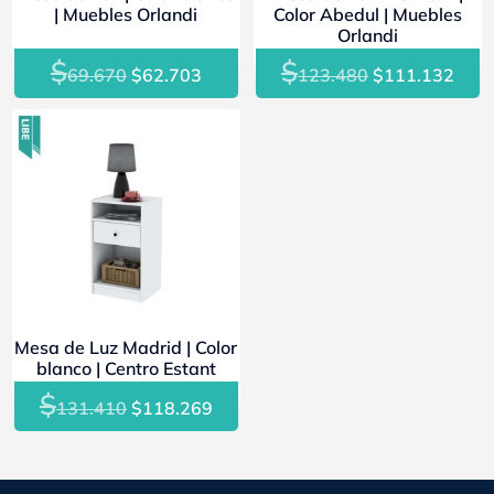
| Muebles Orlandi
Color Abedul | Muebles
Orlandi
$
$
El
El
El
El
69.670
$
62.703
123.480
$
111.132
precio
precio
precio
prec
original
actual
original
actu
- 10%
era:
es:
era:
es:
$69.670.
$62.703.
$123.480.
$111
Mesa de Luz Madrid | Color
blanco | Centro Estant
$
El
El
131.410
$
118.269
precio
precio
original
actual
era:
es: