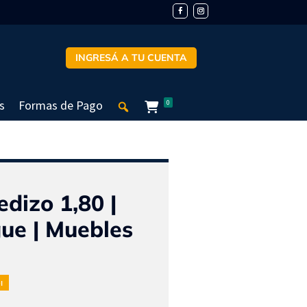
INGRESÁ A TU CUENTA
s
Formas de Pago
0
edizo 1,80 |
ue | Muebles
I