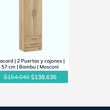
acard | 2 Puertas y cajones |
57 cm | Bambu | Mosconi
$
El
El
154.040
$
138.636
precio
precio
original
actual
era:
es:
$154.040.
$138.636.