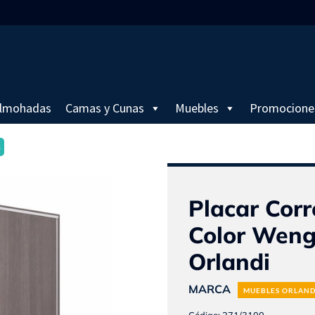
lmohadas
Camas y Cunas
Muebles
Promocione
s
Placar Corr
Color Weng
Orlandi
MARCA
MUEBLES ORLAND
Código: 271/3100