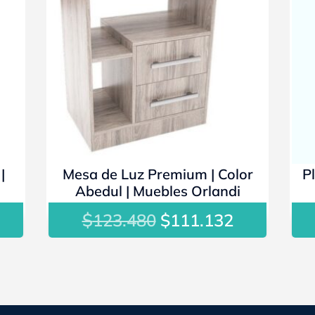
|
Mesa de Luz Premium | Color
Pl
Abedul | Muebles Orlandi
$
El
El
123.480
$
111.132
ecio
precio
precio
tual
original
actual
:
era:
es:
2.703.
$123.480.
$111.132.