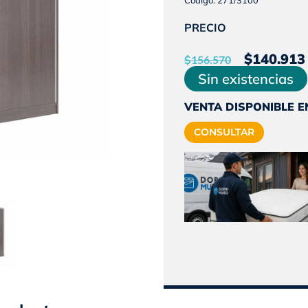
PRECIO
El
$
140.913
$
156.570
preci
Sin existencias
origin
VENTA DISPONIBLE E
era:
CONSULTAR
$156.