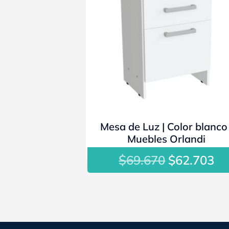
Mesa de Luz | Color blanco 
Muebles Orlandi
$
El
El
69.670
$
62.703
precio
pr
original
ac
era:
es
$69.670.
$6