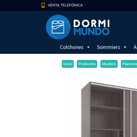

VENTA TELEFÓNICA
Colchones
Sommiers
A
Inicio
Productos
Muebles
Placare