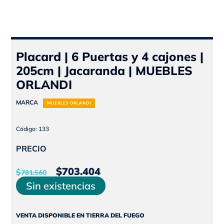
Placard | 6 Puertas y 4 cajones |
205cm | Jacaranda | MUEBLES
ORLANDI
MARCA
MUEBLES ORLANDI
Código: 133
PRECIO
El
El
$
703.404
$
781.560
precio
precio
Sin existencias
original
actual
era:
es:
VENTA DISPONIBLE EN TIERRA DEL FUEGO