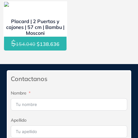
original
actual
original
actu
- 10%
era:
es:
era:
es:
Placard | 2 Puertas y
$69.670.
$62.703.
$123.480.
$111
cajones | 57 cm | Bambu |
Mosconi
$
El
El
154.040
$
138.636
precio
precio
original
actual
era:
es:
$154.040.
$138.636.
Contactanos
Nombre
Apellido