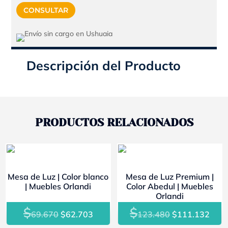
$781.560.
$703.404.
CONSULTAR
Descripción del Producto
PRODUCTOS RELACIONADOS
- 10%
- 10%
Mesa de Luz | Color blanco
Mesa de Luz Premium |
| Muebles Orlandi
Color Abedul | Muebles
Orlandi
$
$
El
El
El
El
69.670
$
62.703
123.480
$
111.132
precio
precio
precio
prec