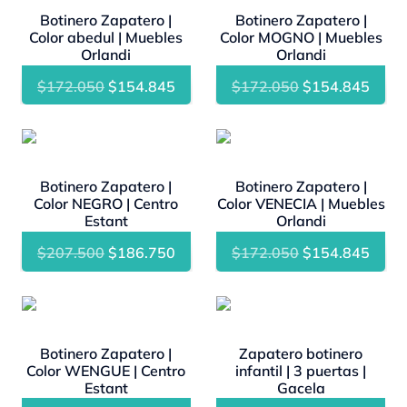
Botinero Zapatero |
Botinero Zapatero |
Color abedul | Muebles
Color MOGNO | Muebles
Orlandi
Orlandi
El
El
El
El
$
172.050
$
154.845
$
172.050
$
154.845
precio
precio
precio
preci
original
actual
original
actua
- 10%
- 10%
era:
es:
era:
es:
$172.050.
$154.845.
$172.050.
$154
Botinero Zapatero |
Botinero Zapatero |
Color NEGRO | Centro
Color VENECIA | Muebles
Estant
Orlandi
El
El
El
El
$
207.500
$
186.750
$
172.050
$
154.845
precio
precio
precio
preci
original
actual
original
actua
- 10%
- 10%
era:
es:
era:
es:
$207.500.
$186.750.
$172.050.
$154
Botinero Zapatero |
Zapatero botinero
Color WENGUE | Centro
infantil | 3 puertas |
Estant
Gacela