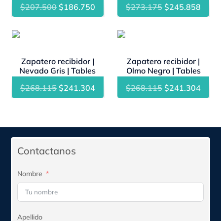
El
El
El
El
$
207.500
$
186.750
$
273.175
$
245.858
precio
precio
precio
preci
original
actual
original
actua
- 10%
- 10%
era:
es:
era:
es:
$207.500.
$186.750.
$273.175.
$245
Zapatero recibidor |
Zapatero recibidor |
Nevado Gris | Tables
Olmo Negro | Tables
El
El
El
El
$
268.115
$
241.304
$
268.115
$
241.304
precio
precio
precio
preci
original
actual
original
actua
era:
es:
era:
es:
$268.115.
$241.304.
$268.115.
$241
Contactanos
Nombre
Apellido