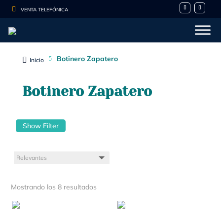

VENTA TELEFÓNICA
Botinero Zapatero
5

Inicio
Botinero Zapatero
Show Filter
Mostrando los 8 resultados
- 10%
- 10%