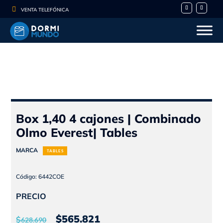

VENTA TELEFÓNICA
Box 1,40 4 cajones | Combinado
Olmo Everest| Tables
MARCA
TABLES
Código: 6442COE
PRECIO
El
El
$
565.821
$
628.690