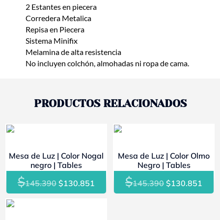
2 Estantes en piecera
Corredera Metalica
Repisa en Piecera
Sistema Minifix
Melamina de alta resistencia
No incluyen colchón, almohadas ni ropa de cama.
PRODUCTOS RELACIONADOS
- 10%
- 10%
Mesa de Luz | Color Nogal
Mesa de Luz | Color Olmo
negro | Tables
Negro | Tables
$
$
El
El
El
El
145.390
$
130.851
145.390
$
130.851
precio
precio
precio
prec
original
actual
original
actu
- 10%
era:
es:
era:
es: