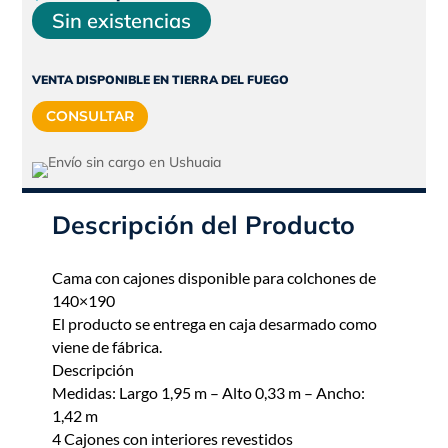
precio
precio
Sin existencias
original
actual
era:
es:
VENTA DISPONIBLE EN TIERRA DEL FUEGO
$628.690.
$565.821.
CONSULTAR
Descripción del Producto
Cama con cajones disponible para colchones de
140×190
El producto se entrega en caja desarmado como
viene de fábrica.
Descripción
Medidas: Largo 1,95 m – Alto 0,33 m – Ancho:
1,42 m
4 Cajones con interiores revestidos