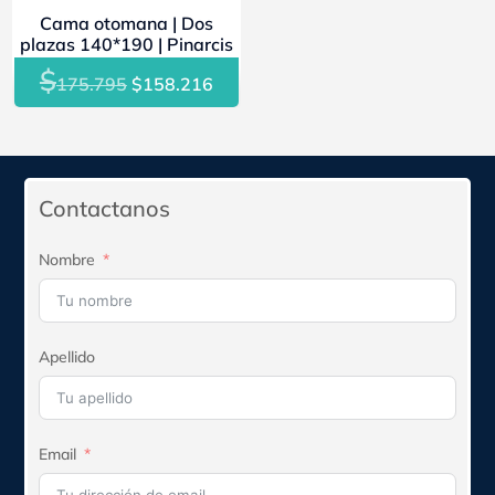
Cama otomana | Dos
$145.390.
$130.851.
$145.390.
$130
plazas 140*190 | Pinarcis
$
El
El
175.795
$
158.216
precio
precio
original
actual
era:
es:
$175.795.
$158.216.
Contactanos
Nombre
Apellido
Email